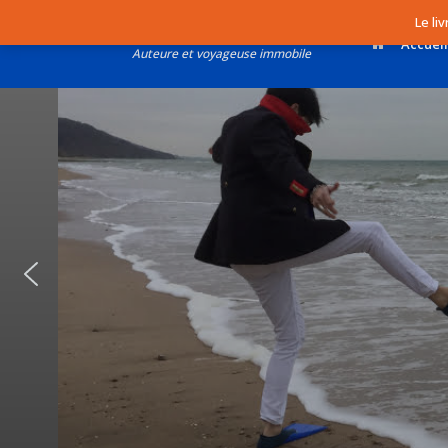
Skip
Le li
to
Sylvie Bererd
Accueil
content
Auteure et voyageuse immobile
L