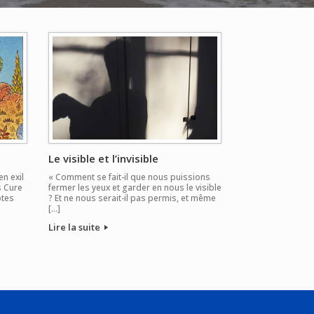
Le visible et l’invisible
n exil
« Comment se fait-il que nous puissions
s Cure
fermer les yeux et garder en nous le visible
otes
? Et ne nous serait-il pas permis, et même
[…]
Lire la suite