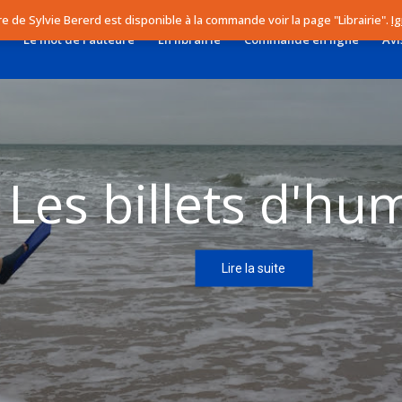
vre de Sylvie Bererd est disponible à la commande voir la page "Librairie".
I
Le mot de l’auteure
En librairie
Commande en ligne
Avi
es billets d'hume
Lire la suite