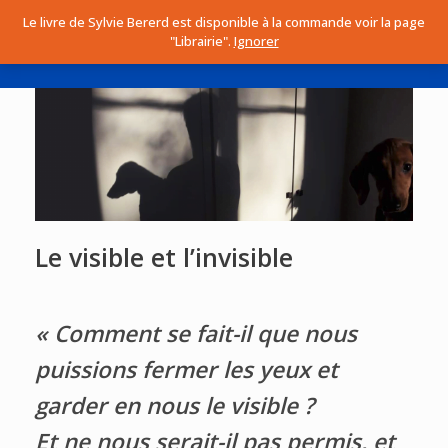
Skip
Le livre de Sylvie Bererd est disponible à la commande voir la page
to
Sylvie Bererd
0
"Librairie".
Ignorer
Vie
Menu
content
Auteure et voyageuse immobile
sho
car
Le visible et l’invisible
« Comment se fait-il que nous
puissions fermer les yeux et
garder en nous le visible ?
Et ne nous serait-il pas permis, et